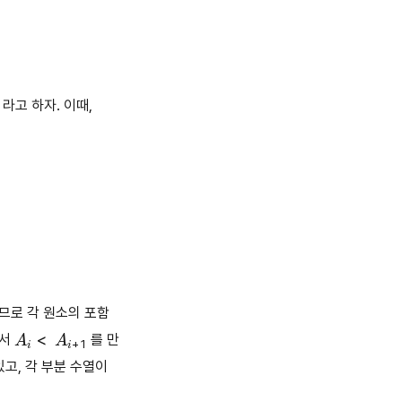
라고 하자. 이때,
하므로 각 원소의 포함
A
i
<
A
i
+
1
해서
를 만
있고, 각 부분 수열이