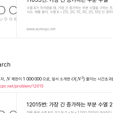
수열 A가 주어졌을 때, 가장 긴 증가하는 부분 수열을 구하는 
시오. 예를 들어, 수열 A = {10, 20, 10, 30, 20, 50} 인 
하는 부분 수열은 A = {10, 20, 10, 30, 20, 50} 이
www.acmicpc.net
arch
N
1
000
000
O
(
N
2
)
보자,
제한이
으로, 앞서 소개한
풀이는 시간초과
cpc.net/problem/12015
12015번: 가장 긴 증가하는 부분 수열 2
첫째 줄에 수열 A의 크기 N (1 ≤ N ≤ 1,000,000)이 주어진