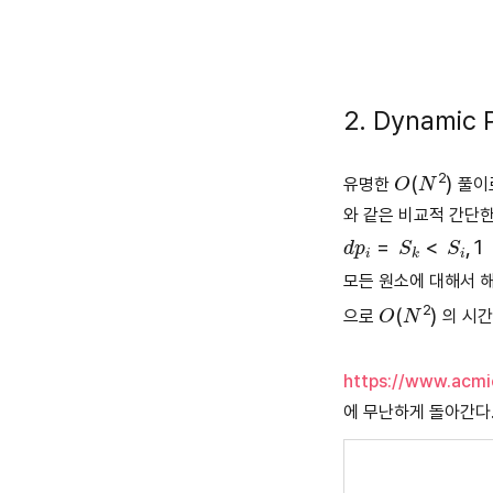
2. Dynamic
O
(
N
2
)
유명한
풀이로
와 같은 비교적 간단한
d
p
i
=
S
k
<
S
i
,
1
≤
k
≤
모든 원소에 대해서 
O
(
N
2
)
으로
의 시간
https://www.acmi
에 무난하게 돌아간다