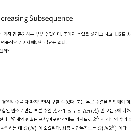
Increasing Subsequence
S
L
서 가장 긴 증가하는 부분 수열이다. 주어진 수열을
라고 하고, LIS를
 연속적으로 존재해야할 필요는 없다.
 할까?
 경우의 수를 다 따져보면서 구할 수 있다. 모든 부분 수열을 확인해야 
A
1
≤
i
≤
l
e
n
(
A
)
i
포함된 원소로 만든 부분 수열
가
인 모든
에 대
N
2
N
한다.
개의 원소는 포함/미포함 상태를 가지므로
의 경우의 수가 
O
(
N
)
O
(
N
2
N
)
 확인하는 데
이 소요된다. 최종 시간복잡도는
이다.