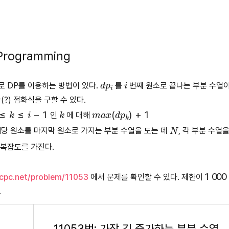
 Programming
d
i
p
i
 DP를 이용하는 방법이 있다.
를
번째 원소로 끝나는 부분 수열이
(?) 점화식을 구할 수 있다.
i
−
1
k
m
a
x
(
d
p
k
)
+
1
인
에 대해
N
해당 원소를 마지막 원소로 가지는 부분 수열을 도는 데
, 각 부분 수열
복잡도를 가진다.
1
000
cpc.net/problem/11053
에서 문제를 확인할 수 있다. 제한이
.
11053번: 가장 긴 증가하는 부분 수열